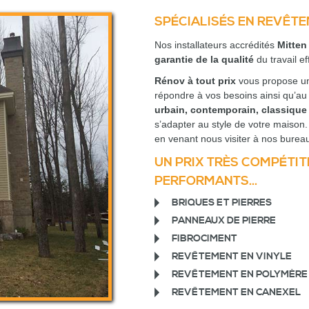
SPÉCIALISÉS EN REVÊT
Nos installateurs accrédités
Mitten
garantie de la qualité
du travail ef
Rénov à tout prix
vous propose un
répondre à vos besoins ainsi qu’au
urbain, contemporain, classiqu
s’adapter au style de votre maison.
en venant nous visiter à nos burea
UN PRIX TRÈS COMPÉTIT
PERFORMANTS...
BRIQUES ET PIERRES
PANNEAUX DE PIERRE
FIBROCIMENT
REVÊTEMENT EN VINYLE
REVÊTEMENT EN POLYMÈRE
REVÊTEMENT EN CANEXEL