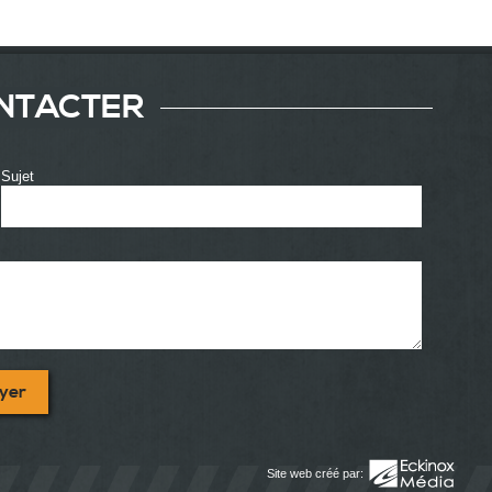
NTACTER
Sujet
yer
Site web créé par: